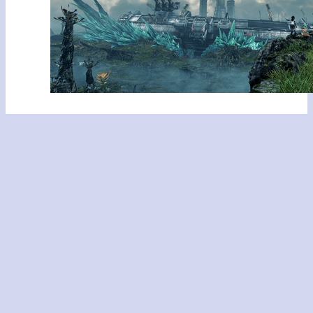
Aller plus loin :
Xenoblade Chronicles X
Voir aussi :
Actualité
, 
Nouvelle
Précédent :
Suivant :
Xenoblade Chronicles X
Infinite Space
prépare ses téléchargements
Le Réseau :
Planète Zebes
|
Nintendotaku
|
3DS in Nantes
|
Mario’s Mythology