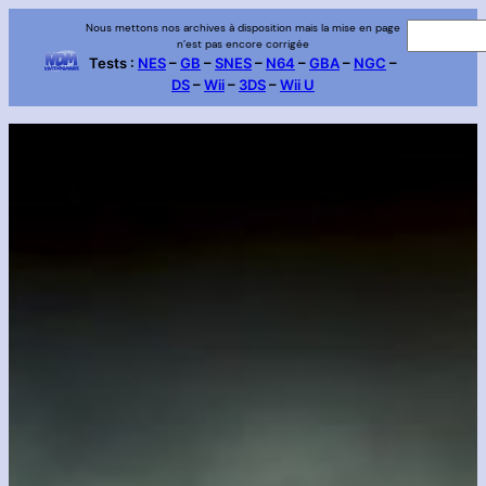
Aller
Nous mettons nos archives à disposition mais la mise en page
R
n’est pas encore corrigée
au
e
Tests :
NES
–
GB
–
SNES
–
N64
–
GBA
–
NGC
–
contenu
DS
–
Wii
–
3DS
–
Wii U
c
h
e
r
c
h
e
r