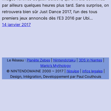
par ailleurs quelques heures plus tard. Sans surprise, on
retrouvera bien sûr Just Dance 2017, l’un des tous
premiers jeux annoncés dès l’E3 2016 par Ubi…
14 janvier 2017
Le Réseau :
Planète Zebes
|
Nintendotaku
|
3DS in Nantes
|
Mario’s Mythology
© NINTENDOMAINE 2000 ~ 2017 |
l’équipe
|
infos legales
|
Design, Intégration, Developpement par Paul Couthouis