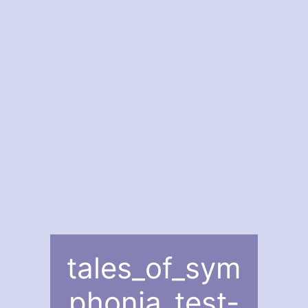
tales_of_sym
phonia_test-