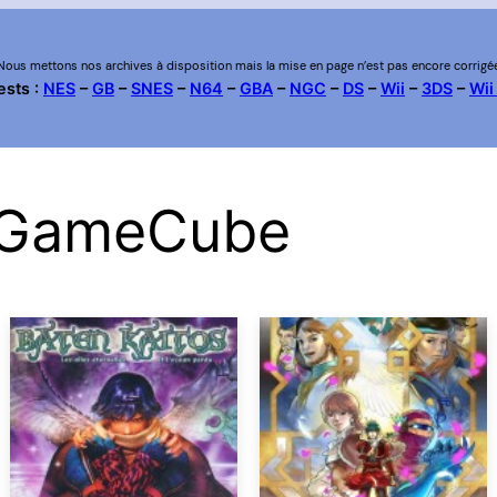
Nous mettons nos archives à disposition mais la mise en page n’est pas encore corrigé
ests :
NES
–
GB
–
SNES
–
N64
–
GBA
–
NGC
–
DS
–
Wii
–
3DS
–
Wii
o GameCube