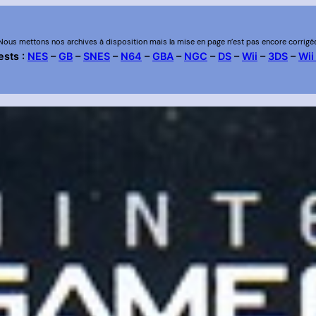
Nous mettons nos archives à disposition mais la mise en page n’est pas encore corrigé
ests :
NES
–
GB
–
SNES
–
N64
–
GBA
–
NGC
–
DS
–
Wii
–
3DS
–
Wii