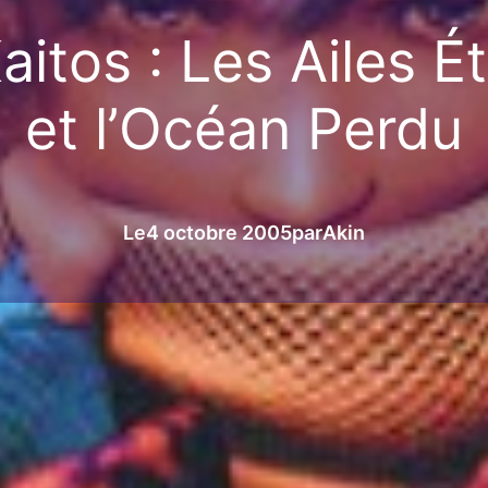
aitos : Les Ailes Ét
et l’Océan Perdu
Le
4 octobre 2005
par
Akin