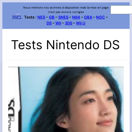
Nous mettons nos archives à disposition mais la mise en page
R
n’est pas encore corrigée
e
Tests :
NES
–
GB
–
SNES
–
N64
–
GBA
–
NGC
–
DS
–
Wii
–
3DS
–
Wii U
c
h
e
Tests Nintendo DS
r
c
h
e
r