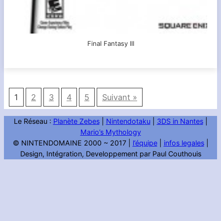
Final Fantasy III
1
2
3
4
5
Suivant »
Le Réseau :
Planète Zebes
|
Nintendotaku
|
3DS in Nantes
|
Mario’s Mythology
© NINTENDOMAINE 2000 ~ 2017 |
l’équipe
|
infos legales
|
Design, Intégration, Developpement par Paul Couthouis