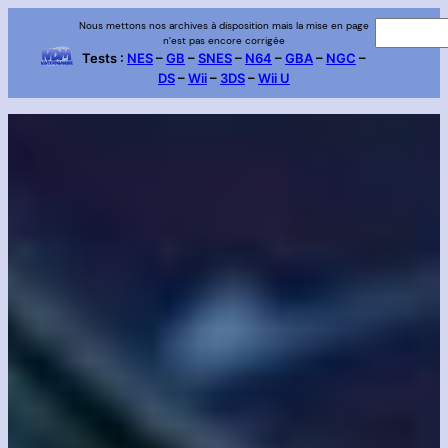
Aller
Nous mettons nos archives à disposition mais la mise en page
R
n’est pas encore corrigée
au
e
Tests :
NES
–
GB
–
SNES
–
N64
–
GBA
–
NGC
–
contenu
DS
–
Wii
–
3DS
–
Wii U
c
h
e
r
c
h
e
r