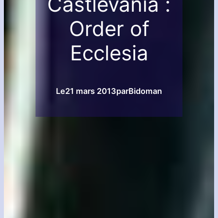
Castlevania :
Order of
Ecclesia
Le
21 mars 2013
par
Bidoman