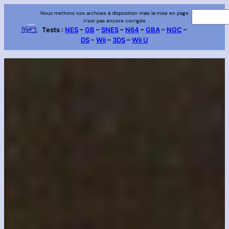
Aller
Nous mettons nos archives à disposition mais la mise en page
R
n’est pas encore corrigée
au
e
Tests :
NES
–
GB
–
SNES
–
N64
–
GBA
–
NGC
–
contenu
DS
–
Wii
–
3DS
–
Wii U
c
h
e
r
c
h
e
r