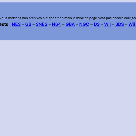
Nous mettons nos archives à disposition mais la mise en page n’est pas encore corrigé
ests :
NES
–
GB
–
SNES
–
N64
–
GBA
–
NGC
–
DS
–
Wii
–
3DS
–
Wii