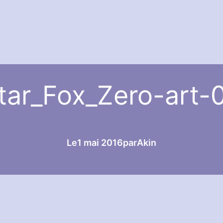
tar_Fox_Zero-art-
Le
1 mai 2016
par
Akin