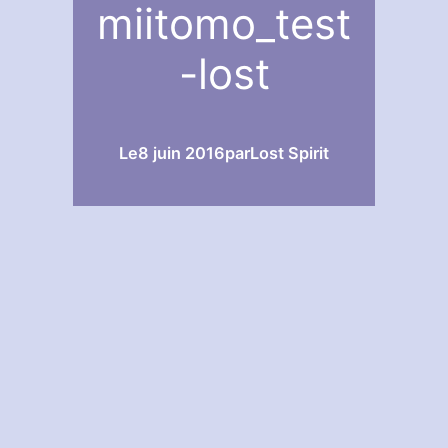
miitomo_test
-lost
Le
8 juin 2016
par
Lost Spirit