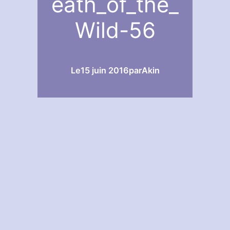
eath_of_the_
Wild-56
Le
15 juin 2016
par
Akin