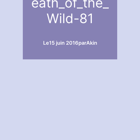
eath_of_the_
Wild-81
Le
15 juin 2016
par
Akin