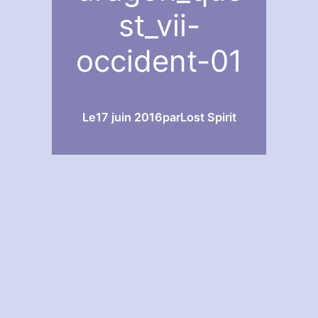
st_vii-
occident-01
Le
17 juin 2016
par
Lost Spirit