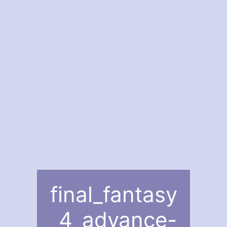
final_fantasy
_4_advance-