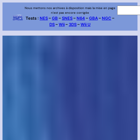
Aller
Nous mettons nos archives à disposition mais la mise en page
R
n’est pas encore corrigée
au
e
Tests :
NES
–
GB
–
SNES
–
N64
–
GBA
–
NGC
–
contenu
DS
–
Wii
–
3DS
–
Wii U
c
h
e
r
c
h
e
r