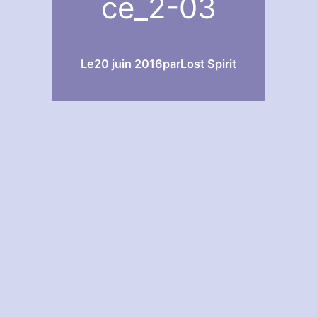
ce_2-03
Le
20 juin 2016
par
Lost Spirit