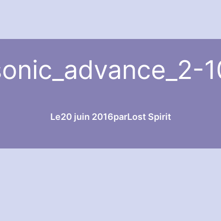
sonic_advance_2-1
Le
20 juin 2016
par
Lost Spirit