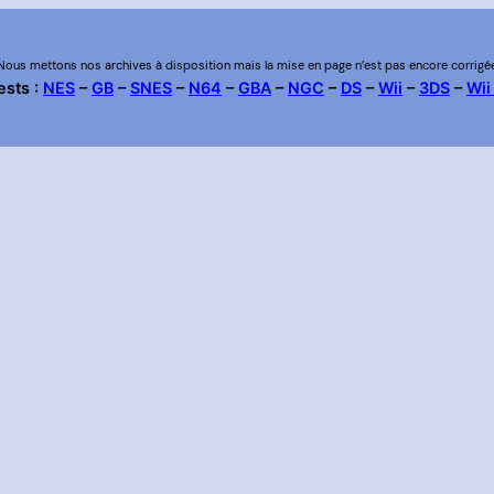
Nous mettons nos archives à disposition mais la mise en page n’est pas encore corrigé
ests :
NES
–
GB
–
SNES
–
N64
–
GBA
–
NGC
–
DS
–
Wii
–
3DS
–
Wii