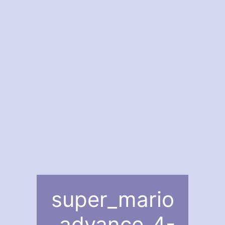
super_mario
_advance_4-