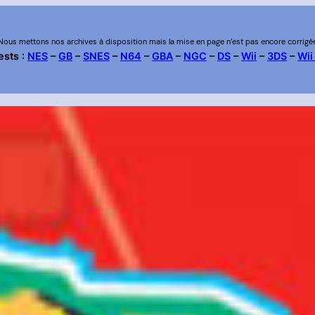
Nous mettons nos archives à disposition mais la mise en page n’est pas encore corrigé
ests :
NES
–
GB
–
SNES
–
N64
–
GBA
–
NGC
–
DS
–
Wii
–
3DS
–
Wii