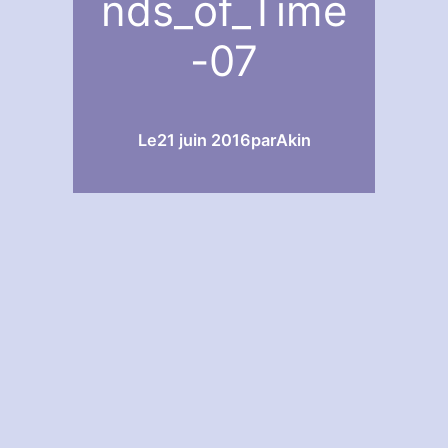
nds_of_Time
-07
Le
21 juin 2016
par
Akin