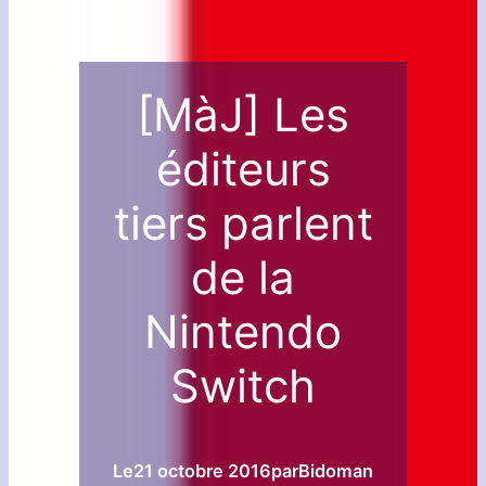
[MàJ] Les
éditeurs
tiers parlent
de la
Nintendo
Switch
Le
21 octobre 2016
par
Bidoman