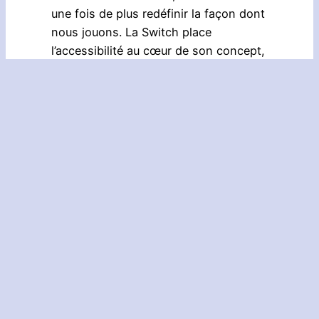
une fois de plus redéfinir la façon dont
nous jouons. La Switch place
l’accessibilité au cœur de son concept,
tout en s’emparant de la tendance
croissante au partage de toutes sortes
d’expérience et au jeu accessible tout
le temps, partout. Ubisoft et Nintendo
profitent d’un partenariat de longue
date et nous développons
actuellement un certain nombre de
jeux pour la consoles, parmi lesquels
Just Dance 2017. Nous avons hâte de
partager davantage à une date
ultérieure.
Merci Ubi ! Rien de bien intéressant, si ce n’est la
confirmation de
Just Dance 2017
que tout le