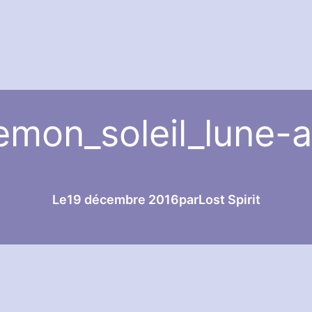
emon_soleil_lune-a
Le
19 décembre 2016
par
Lost Spirit