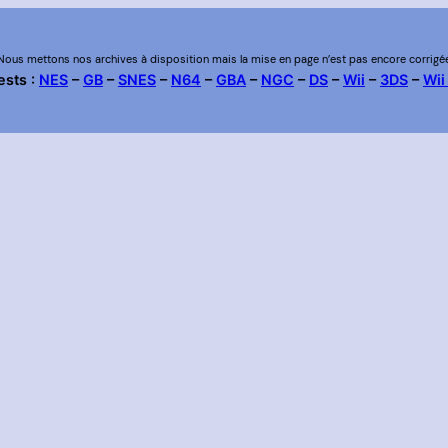
Nous mettons nos archives à disposition mais la mise en page n’est pas encore corrigé
ests :
NES
–
GB
–
SNES
–
N64
–
GBA
–
NGC
–
DS
–
Wii
–
3DS
–
Wii