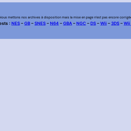
Nous mettons nos archives à disposition mais la mise en page n’est pas encore corrigé
ests :
NES
–
GB
–
SNES
–
N64
–
GBA
–
NGC
–
DS
–
Wii
–
3DS
–
Wii