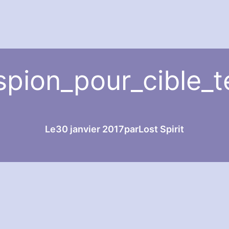
spion_pour_cible_t
Le
30 janvier 2017
par
Lost Spirit