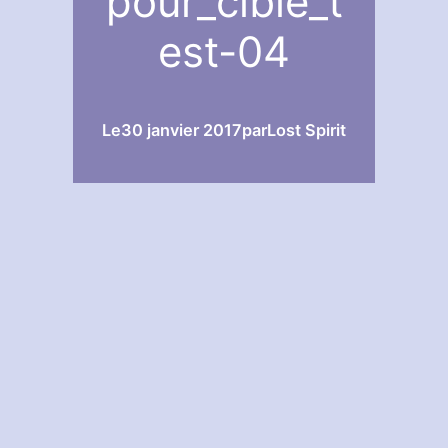
pour_cible_t
est-04
Le
30 janvier 2017
par
Lost Spirit