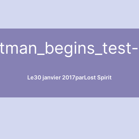
tman_begins_test
Le
30 janvier 2017
par
Lost Spirit