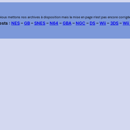
Nous mettons nos archives à disposition mais la mise en page n’est pas encore corrigé
ests :
NES
–
GB
–
SNES
–
N64
–
GBA
–
NGC
–
DS
–
Wii
–
3DS
–
Wii