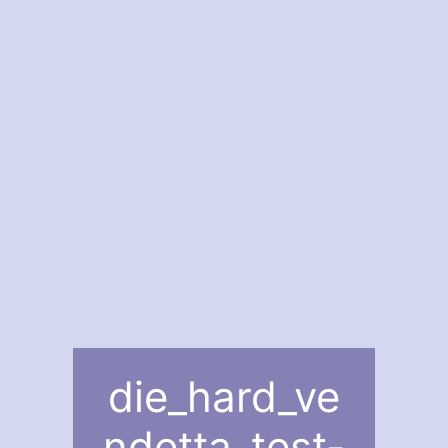
die_hard_ve
ndetta_test-