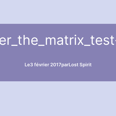
er_the_matrix_tes
Le
3 février 2017
par
Lost Spirit