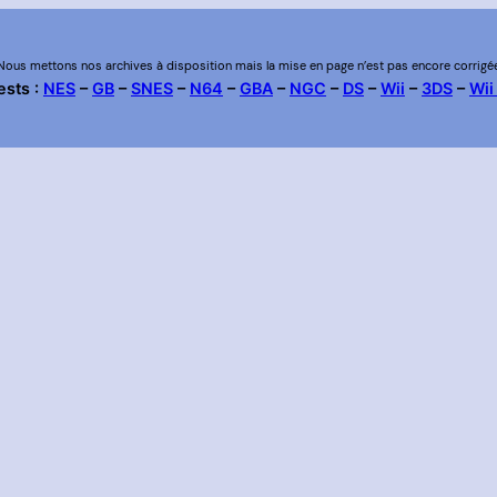
Nous mettons nos archives à disposition mais la mise en page n’est pas encore corrigé
ests :
NES
–
GB
–
SNES
–
N64
–
GBA
–
NGC
–
DS
–
Wii
–
3DS
–
Wii