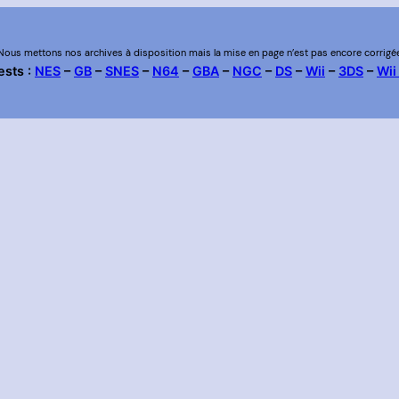
Nous mettons nos archives à disposition mais la mise en page n’est pas encore corrigé
ests :
NES
–
GB
–
SNES
–
N64
–
GBA
–
NGC
–
DS
–
Wii
–
3DS
–
Wii