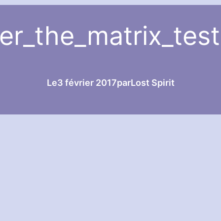
er_the_matrix_test
Le
3 février 2017
par
Lost Spirit