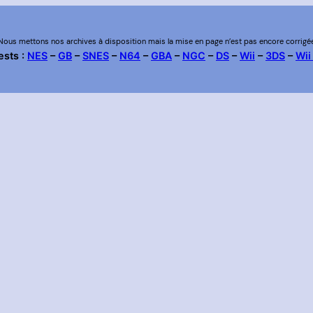
Nous mettons nos archives à disposition mais la mise en page n’est pas encore corrigé
ests :
NES
–
GB
–
SNES
–
N64
–
GBA
–
NGC
–
DS
–
Wii
–
3DS
–
Wii