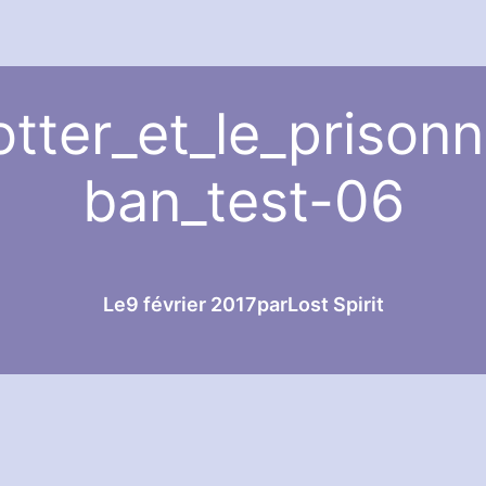
otter_et_le_prisonn
ban_test-06
Le
9 février 2017
par
Lost Spirit