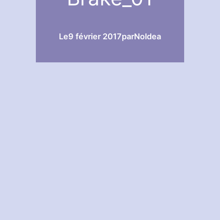
Le
9 février 2017
par
NoIdea