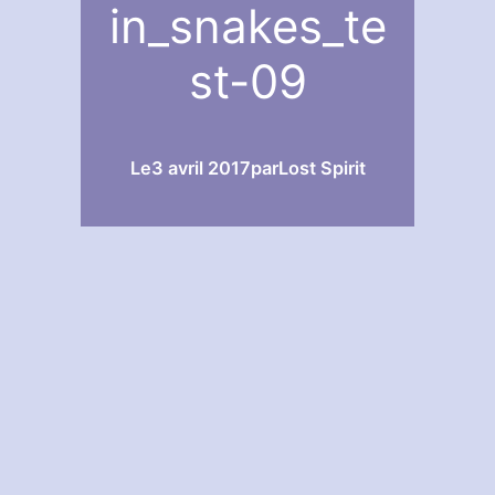
in_snakes_te
st-09
Le
3 avril 2017
par
Lost Spirit