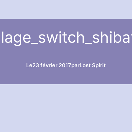
lage_switch_shib
Le
23 février 2017
par
Lost Spirit