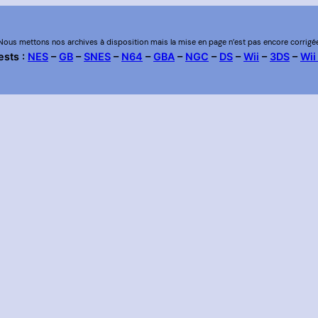
Nous mettons nos archives à disposition mais la mise en page n’est pas encore corrigé
ests :
NES
–
GB
–
SNES
–
N64
–
GBA
–
NGC
–
DS
–
Wii
–
3DS
–
Wii