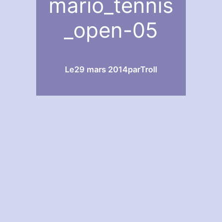
mario_tennis
_open-05
Le
29 mars 2014
par
Troll