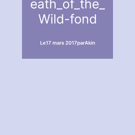
eath_of_the_
Wild-fond
Le
17 mars 2017
par
Akin