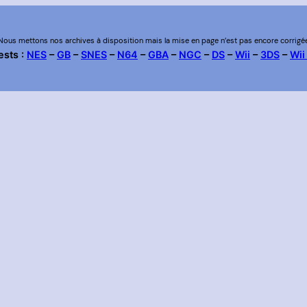
Nous mettons nos archives à disposition mais la mise en page n’est pas encore corrigé
ests :
NES
–
GB
–
SNES
–
N64
–
GBA
–
NGC
–
DS
–
Wii
–
3DS
–
Wii