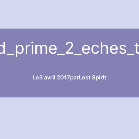
d_prime_2_eches_
Le
3 avril 2017
par
Lost Spirit