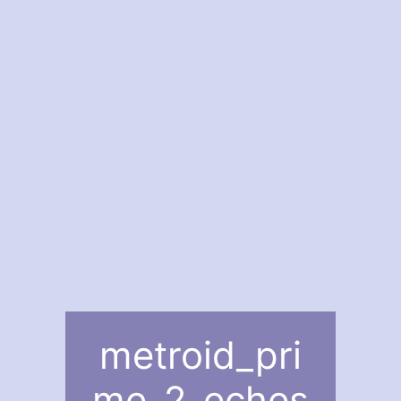
metroid_pri
me_2_eches