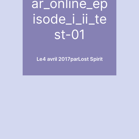
ar_online_ep
isode_i_ii_te
st-01
Le
4 avril 2017
par
Lost Spirit