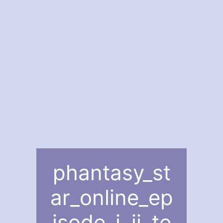
phantasy_st
ar_online_ep
isode_i_ii_te