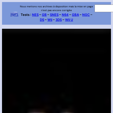
Aller
Nous mettons nos archives à disposition mais la mise en page
R
n’est pas encore corrigée
au
e
Tests :
NES
–
GB
–
SNES
–
N64
–
GBA
–
NGC
–
contenu
DS
–
Wii
–
3DS
–
Wii U
c
h
e
r
c
h
e
r