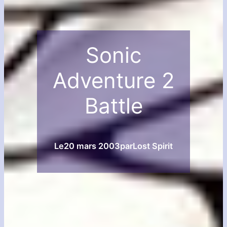
Sonic
Adventure 2
Battle
Le
20 mars 2003
par
Lost Spirit