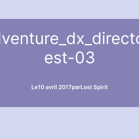
venture_dx_direct
est-03
Le
10 avril 2017
par
Lost Spirit