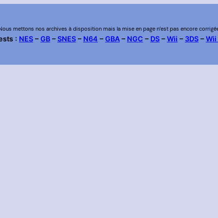
Nous mettons nos archives à disposition mais la mise en page n’est pas encore corrigé
ests :
NES
–
GB
–
SNES
–
N64
–
GBA
–
NGC
–
DS
–
Wii
–
3DS
–
Wii