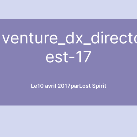
venture_dx_direct
est-17
Le
10 avril 2017
par
Lost Spirit