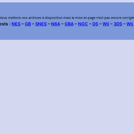
Nous mettons nos archives à disposition mais la mise en page n’est pas encore corrigé
ests :
NES
–
GB
–
SNES
–
N64
–
GBA
–
NGC
–
DS
–
Wii
–
3DS
–
Wii