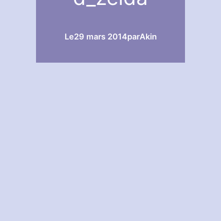
Le
29 mars 2014
par
Akin