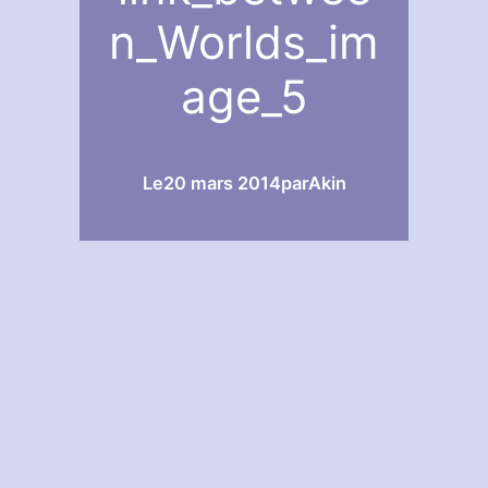
n_Worlds_im
age_5
Le
20 mars 2014
par
Akin