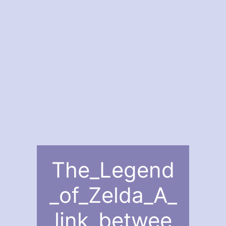
The_Legend
_of_Zelda_A_
link_betwee