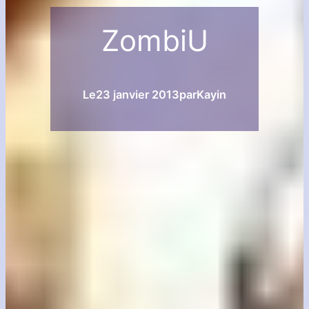
ZombiU
Le
23 janvier 2013
par
Kayin