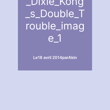
_Dixie_Kong
_s_Double_T
rouble_imag
e_1
Le
18 avril 2014
par
Akin