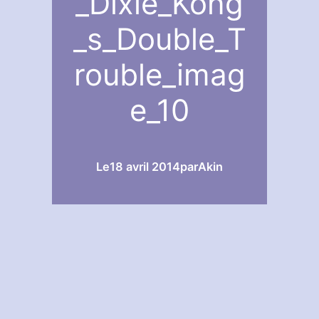
_Dixie_Kong
_s_Double_T
rouble_imag
e_10
Le
18 avril 2014
par
Akin