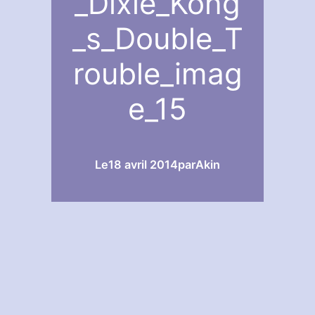
_Dixie_Kong
_s_Double_T
rouble_imag
e_15
Le
18 avril 2014
par
Akin