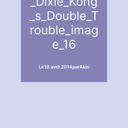
_Dixie_Kong
_s_Double_T
rouble_imag
e_16
Le
18 avril 2014
par
Akin