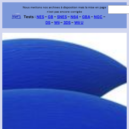
Aller
Nous mettons nos archives à disposition mais la mise en page
R
n’est pas encore corrigée
au
e
Tests :
NES
–
GB
–
SNES
–
N64
–
GBA
–
NGC
–
contenu
DS
–
Wii
–
3DS
–
Wii U
c
h
e
r
c
h
e
r