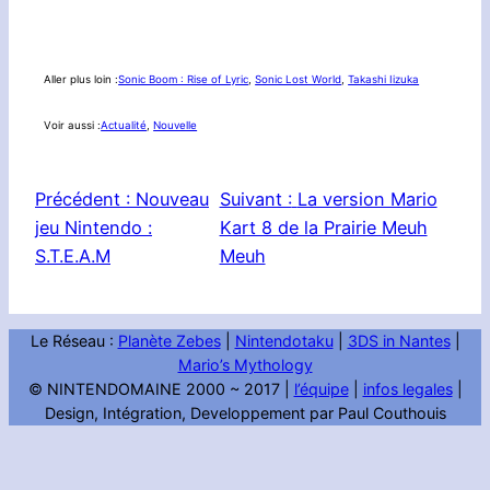
Aller plus loin :
Sonic Boom : Rise of Lyric
, 
Sonic Lost World
, 
Takashi Iizuka
Voir aussi :
Actualité
, 
Nouvelle
Précédent :
Nouveau
Suivant :
La version Mario
jeu Nintendo :
Kart 8 de la Prairie Meuh
S.T.E.A.M
Meuh
Le Réseau :
Planète Zebes
|
Nintendotaku
|
3DS in Nantes
|
Mario’s Mythology
© NINTENDOMAINE 2000 ~ 2017 |
l’équipe
|
infos legales
|
Design, Intégration, Developpement par Paul Couthouis