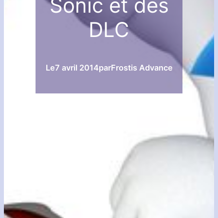
Sonic et des
DLC
Le
7 avril 2014
par
Frostis Advance