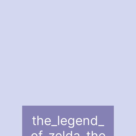
the_legend_
of_zelda_the