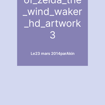
_wind_waker
_hd_artwork
3
Le
23 mars 2014
par
Akin